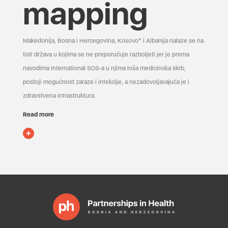
mapping
Makedonija, Bosna i Hercegovina, Kosovo* i Albanija nalaze se na
listi država u kojima se ne preporučuje razboljeti jer je prema
navodima International SOS-a u njima loša medicinska skrb,
postoji mogućnost zaraze i infekcije, a nezadovoljavajuća je i
zdravstvena infrastruktura.
Read more