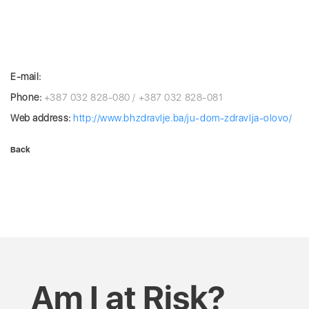
E-mail:
Phone:
+387 032 828-080 / +387 032 828-081
Web address:
http://www.bhzdravlje.ba/ju-dom-zdravlja-olovo/
Back
Am I at Risk?