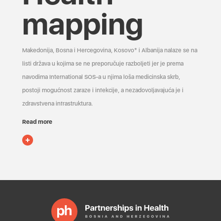
mapping
Makedonija, Bosna i Hercegovina, Kosovo* i Albanija nalaze se na
listi država u kojima se ne preporučuje razboljeti jer je prema
navodima International SOS-a u njima loša medicinska skrb,
postoji mogućnost zaraze i infekcije, a nezadovoljavajuća je i
zdravstvena infrastruktura.
Read more