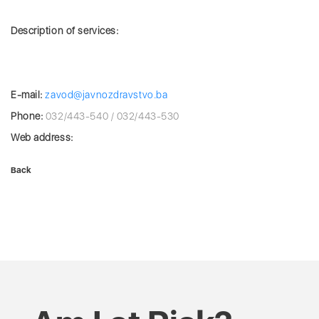
Description of services:
E-mail:
zavod@javnozdravstvo.ba
Phone:
032/443-540 / 032/443-530
Web address:
Back